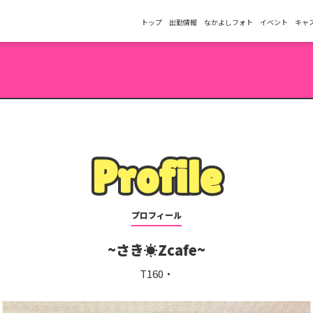
トップ
出勤情報
なかよしフォト
イベント
キャ
Profile
Profile
プロフィール
さき☀️Zcafe
T160・