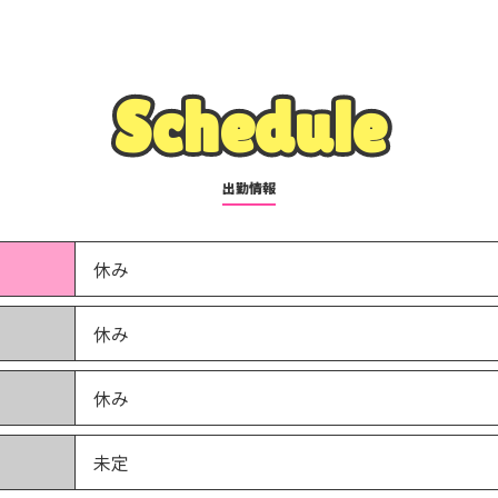
Schedule
Schedule
出勤情報
休み
休み
休み
未定