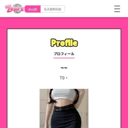
金山店
名古屋駅前店
Profile
Profile
プロフィール
T0・