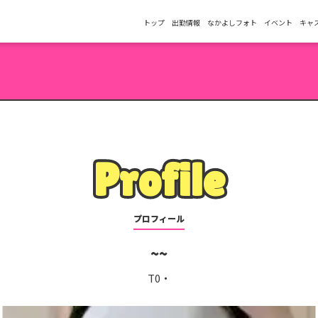
トップ
出勤情報
なかよしフォト
イベント
キャ
Profile
Profile
プロフィール
T0・