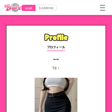
金山店
名古屋駅前店
Profile
Profile
プロフィール
T0・